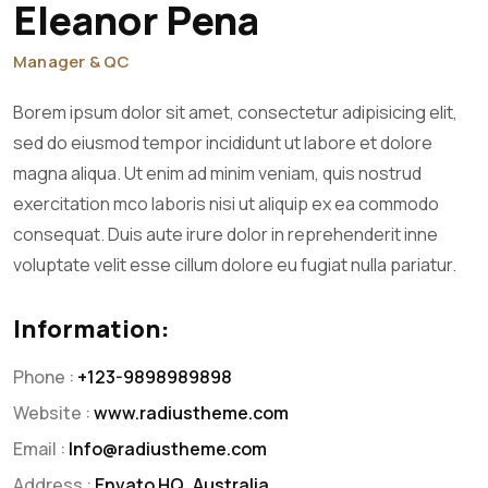
Eleanor Pena
Manager & QC
Borem ipsum dolor sit amet, consectetur adipisicing elit,
sed do eiusmod tempor incididunt ut labore et dolore
magna aliqua. Ut enim ad minim veniam, quis nostrud
exercitation mco laboris nisi ut aliquip ex ea commodo
consequat. Duis aute irure dolor in reprehenderit inne
voluptate velit esse cillum dolore eu fugiat nulla pariatur.
Information:
Phone :
+123-9898989898
Website :
www.radiustheme.com
Email :
Info@radiustheme.com
Address :
Envato HQ, Australia